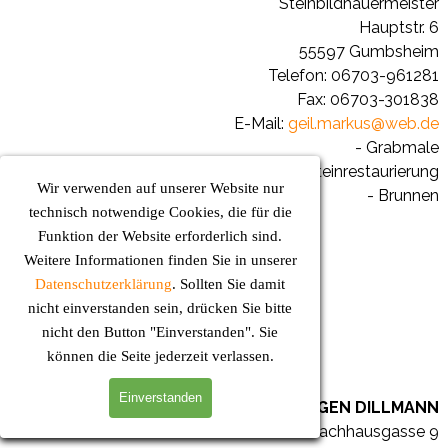
Steinbildhauermeister
Hauptstr. 6
55597 Gumbsheim
Telefon: 06703-961281
Fax: 06703-301838
E-Mail:
geil.markus@web.de
- Grabmale
- Sandsteinrestaurierung
Wir verwenden auf unserer Website nur
- Brunnen
technisch notwendige Cookies, die für die
Funktion der Website erforderlich sind.
Frank Espenschied >>>
Weitere Informationen finden Sie in unserer
- Heizung & Sanitär
Datenschutzerklärung
. Sollten Sie damit
- Kernbohrungen
nicht einverstanden sein, drücken Sie bitte
- Schwimmbadtechnik
nicht den Button "Einverstanden". Sie
- Kanal-TV-Untersuchung
können die Seite jederzeit verlassen.
Einverstanden
KFZ-DIENSTLEISTUNGEN DILLMANN
Bachhausgasse 9